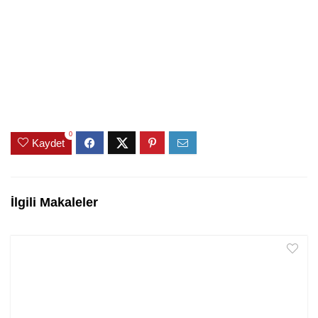
0
Kaydet
İlgili Makaleler