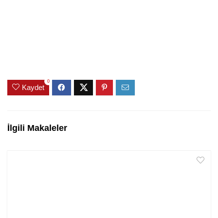
0
Kaydet
İlgili Makaleler