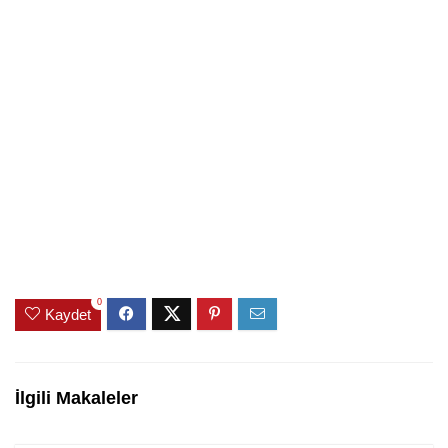
0
Kaydet
İlgili Makaleler