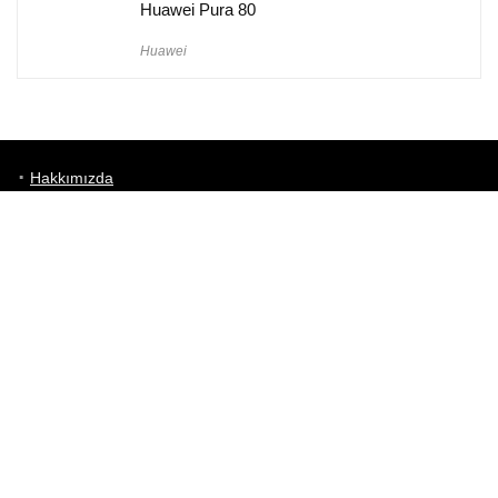
Huawei Pura 80
Huawei
Hakkımızda
Künye
Gizlilik Politikası
Kullanım Koşulları
iletişim
Telefon Karşılaştırma
Bizi takip edin!