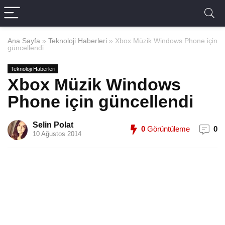
Ana Sayfa
»
Teknoloji Haberleri
»
Xbox Müzik Windows Phone için
güncellendi
Teknoloji Haberleri
Xbox Müzik Windows
Phone için güncellendi
Selin Polat
0
Görüntüleme
0
10 Ağustos 2014