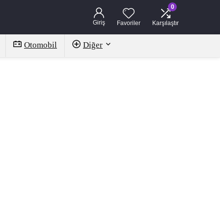
0
Giriş
Favoriler
Karşılaştır
Otomobil
Diğer