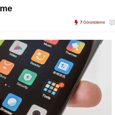
eme
7
Görüntüleme