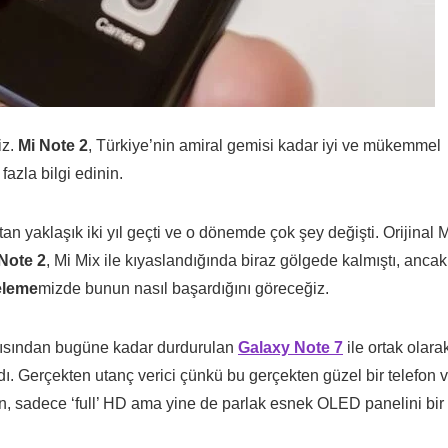
iz.
Mi Note 2
, Türkiye’nin amiral gemisi kadar iyi ve mükemmel
zla bilgi edinin.
n yaklaşık iki yıl geçti ve o dönemde çok şey değişti. Orijinal 
Note 2
, Mi Mix ile kıyaslandığında biraz gölgede kalmıştı, ancak
eleme
mizde bunun nasıl başardığını göreceğiz.
açısından bugüne kadar durdurulan
Galaxy Note 7
ile ortak olara
ldı. Gerçekten utanç verici çünkü bu gerçekten güzel bir telefon 
lan, sadece ‘full’ HD ama yine de parlak esnek OLED panelini bir