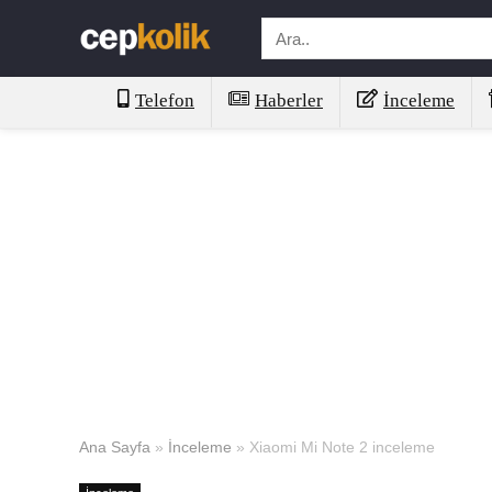
Telefon
Haberler
İnceleme
Ana Sayfa
»
İnceleme
»
Xiaomi Mi Note 2 inceleme