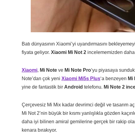
Batı dünyasının Xiaomi’yi uyandırmasını bekleyemey
fiyata geliyor.
Xiaomi Mi Not 2
incelememizden daha fa
Xiaomi
,
Mi Note
ve
Mi Note Pro
‘yu piyasaya sundukta
Note’dan çok yeni
Xiaomi Mi5s Plus
‘a benzeyen
Mi 
yine de fantastik bir
Android
telefonu.
Mi Note 2 inc
Çerçevesiz Mi Mix kadar devrimci değil ve tasarım 
Mi Not 2’nin büyük bir kısmı yanlışlıkla gözden kaçırı
daha iyi bilinen amiral gemilerine gerçek bir rakip o
kenara bırakıyor.