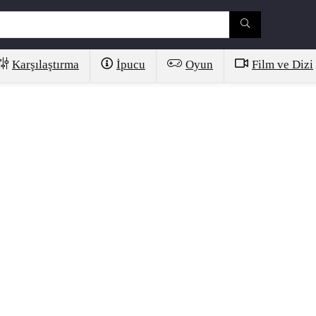
Karşılaştırma
İpucu
Oyun
Film ve Dizi