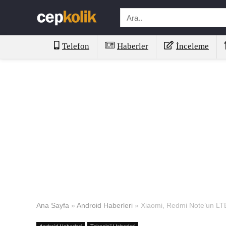
Telefon
Haberler
İnceleme
Ana Sayfa
»
Android Haberleri
»
Xiaomi, Redmi Note’un LT