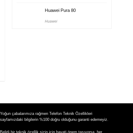
Huawei Pura 80
Huawei
Yoğun çabalarımıza rağmen Telefon Teknik Özellikleri
sayfamızdaki bilgilerin %100 doğru olduğunu garanti edemeyiz.
Belirli bir teknik özellik sizin için hayati önem taşıyorsa, her