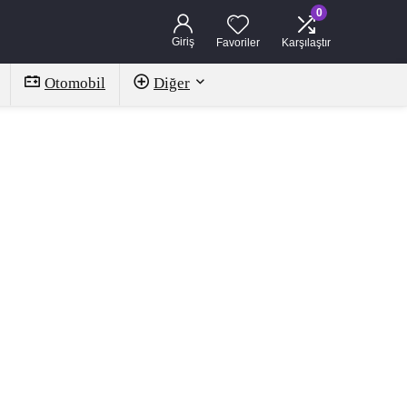
0
Giriş
Favoriler
Karşılaştır
Otomobil
Diğer