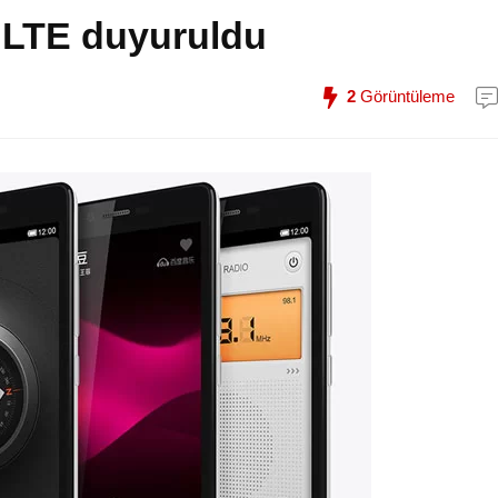
 LTE duyuruldu
2
Görüntüleme