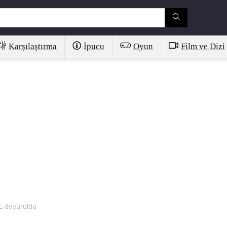
Karşılaştırma
İpucu
Oyun
Film ve Dizi
E duyuruldu