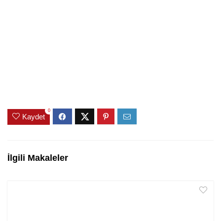
0
Kaydet
İlgili Makaleler