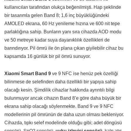
kullanıcıları tarafından olukça beğenilmişti. Hap şeklinde
bir tasarımla gelen Band 8; 1,6 inç büyüklüğündeki
AMOLED ekrana, 60 Hz yenileme hızına ve 600 nit tepe
parlaklığına sahip. Bunların yanı sıra cihazda AOD modu
ve 50 metreye kadar suya dayanıklılık özellikleri de
barındırıyor. Pil ömrü ile ön plana çıkan giyilebilir cihaz bu
kapsamda 16 günlük bir pil ömrü sunuyor.
Xiaomi Smart Band 9
ve 9 NFC ise henüz pek özelliği
bilinmese de selefinden daha özellikli bir yapıya sahip
olacağı kesin. Şimdilik cihazlar hakkında ayrıntılı bilgi
bulunmuyor ancak cihazın Band 8’e göre daha büyük bir
ekrana sahip olacağı söylenmekte. Band 9 ve 9 NFC
modellerinin pil ömrünün de daha uzun olması bekleniyor.
Cihazda, tıpkı selef modelinde olduğu gibi; adet döngüsü
sensörü, SpO2 sensörü,
uyku izleyici sensörü,
kalp atış