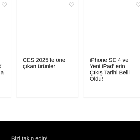
CES 2025’te öne
iPhone SE 4 ve
X
çıkan ürünler
Yeni iPad’lerin
ma
Çıkış Tarihi Belli
Oldu!
Bizi takip edin!