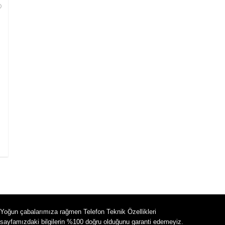
Yoğun çabalarımıza rağmen Telefon Teknik Özellikleri
sayfamızdaki bilgilerin %100 doğru olduğunu garanti edemeyiz.