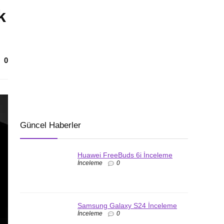
k
0
Güncel Haberler
Huawei FreeBuds 6i İnceleme
İnceleme
0
Samsung Galaxy S24 İnceleme
İnceleme
0