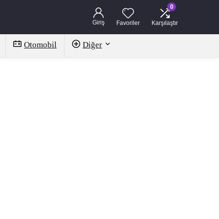
0
Giriş
Favoriler
Karşılaştır
Otomobil
Diğer