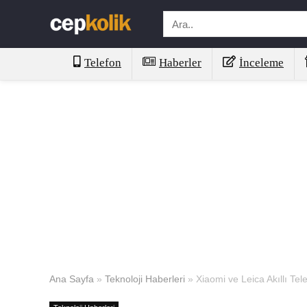
Telefon
Haberler
İnceleme
Ana Sayfa
»
Teknoloji Haberleri
»
Xiaomi ve Leica Akıllı Tele