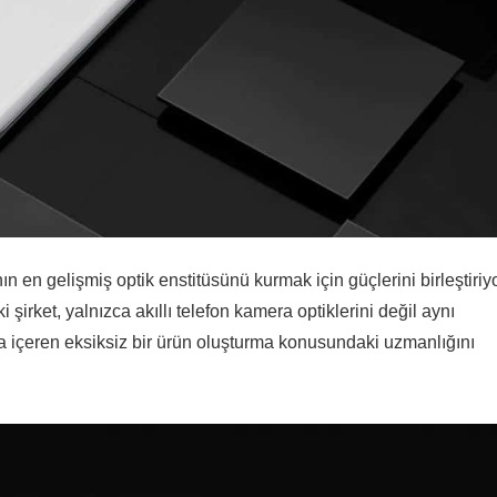
nın en gelişmiş optik enstitüsünü kurmak için güçlerini birleştiriyo
 şirket, yalnızca akıllı telefon kamera optiklerini değil aynı
a içeren eksiksiz bir ürün oluşturma konusundaki uzmanlığını