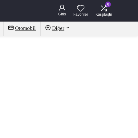
0
Giriş
Favoriler
Karşılaştır
Otomobil
Diğer