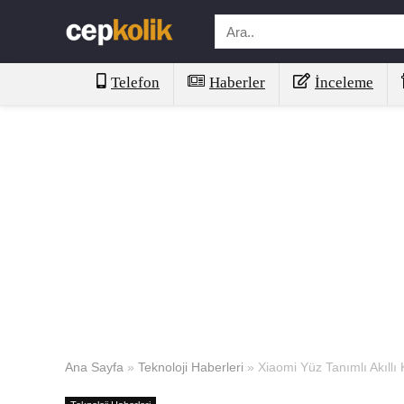
Telefon
Haberler
İnceleme
Ana Sayfa
»
Teknoloji Haberleri
»
Xiaomi Yüz Tanımlı Akıllı K