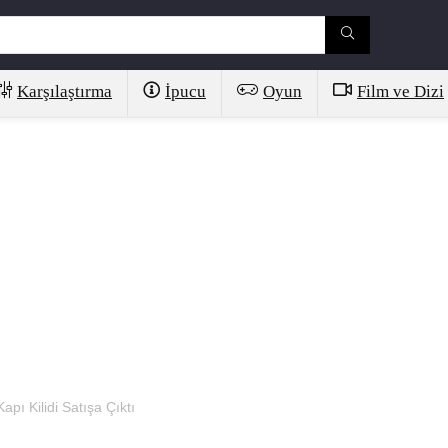
Karşılaştırma
İpucu
Oyun
Film ve Dizi
apı Kilidi Satışa Çıktı