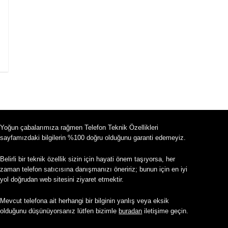
Yoğun çabalarımıza rağmen Telefon Teknik Özellikleri
sayfamızdaki bilgilerin %100 doğru olduğunu garanti edemeyiz.
Belirli bir teknik özellik sizin için hayati önem taşıyorsa, her
zaman telefon satıcısına danışmanızı öneririz; bunun için en iyi
yol doğrudan web sitesini ziyaret etmektir.
Mevcut telefona ait herhangi bir bilginin yanlış veya eksik
olduğunu düşünüyorsanız lütfen bizimle
buradan
iletişime geçin.