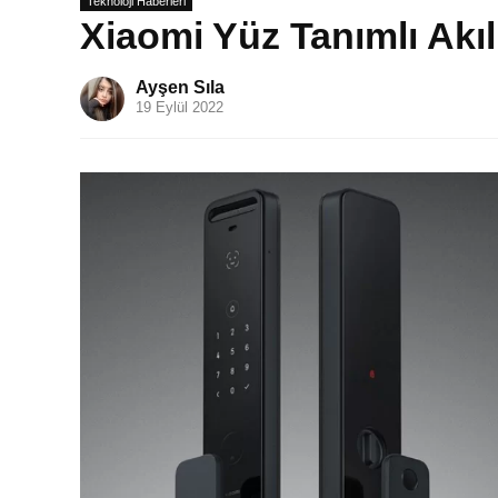
Teknoloji Haberleri
Xiaomi Yüz Tanımlı Akıll
Ayşen Sıla
19 Eylül 2022