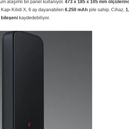
m alaşımlı bir panel kullanıyor.
473 x 185 x 105 mm ölçülerin
ı Kapı Kilidi X, 6 ay dayanabilen
6.250 mAh
pile sahip. Cihaz,
1
 bileşeni
kaydedebiliyor.