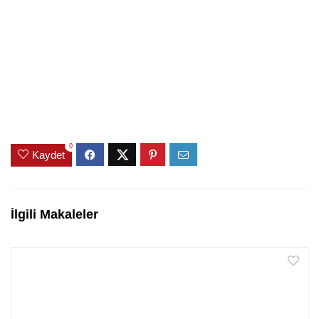
0
Kaydet
İlgili Makaleler