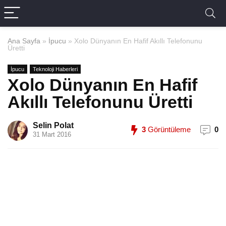
Ana Sayfa
»
İpucu
»
Xolo Dünyanın En Hafif Akıllı Telefonunu
Üretti
İpucu
Teknoloji Haberleri
Xolo Dünyanın En Hafif
Akıllı Telefonunu Üretti
Selin Polat
3
Görüntüleme
0
31 Mart 2016