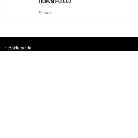
Huawei Pura 80
Huawei
Hakkımızda
Künye
Gizlilik Politikası
Kullanım Koşulları
iletişim
Telefon Karşılaştırma
Bizi takip edin!