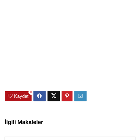
0
Kaydet
İlgili Makaleler