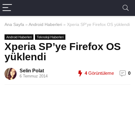
Ana Sayfa
»
Android Haberleri
»
Xperia SP’ye Firefox OS yüklendi
Android Haberleri
Teknoloji Haberleri
Xperia SP’ye Firefox OS
yüklendi
Selin Polat
4
Görüntüleme
0
6 Temmuz 2014