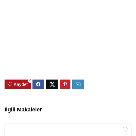
0
Kaydet
İlgili Makaleler