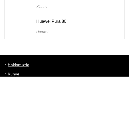
Xiaomi
Huawei Pura 80
Huawei
Hakkımızda
Künye
Gizlilik Politikası
Kullanım Koşulları
iletişim
Telefon Karşılaştırma
Bizi takip edin!