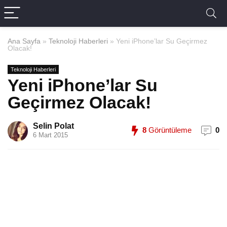
Ana Sayfa
»
Teknoloji Haberleri
»
Yeni iPhone’lar Su Geçirmez
Olacak!
Teknoloji Haberleri
Yeni iPhone’lar Su
Geçirmez Olacak!
Selin Polat
8
Görüntüleme
0
6 Mart 2015