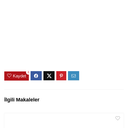
0
Kaydet
İlgili Makaleler