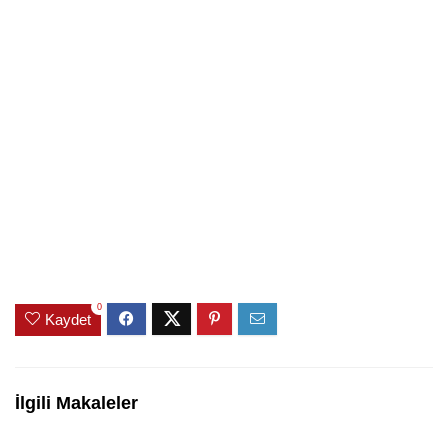
0
Kaydet
İlgili Makaleler