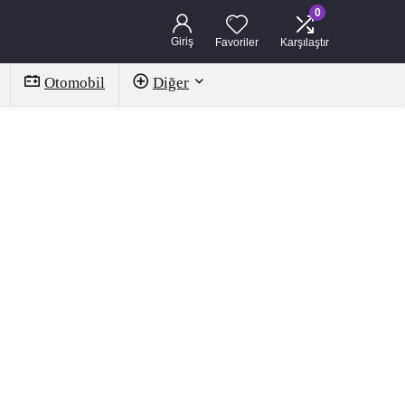
0
Giriş
Favoriler
Karşılaştır
Otomobil
Diğer