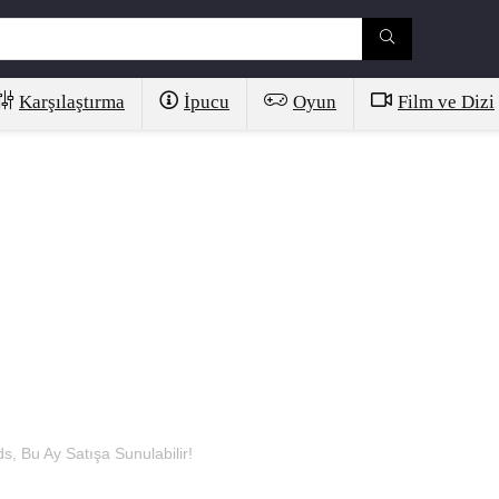
Karşılaştırma
İpucu
Oyun
Film ve Dizi
, Bu Ay Satışa Sunulabilir!