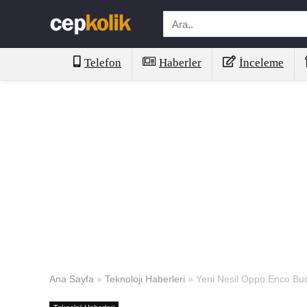
Telefon
Haberler
İnceleme
Ana Sayfa
»
Teknoloji Haberleri
»
Yeni Nesil Oppo Enco Buds