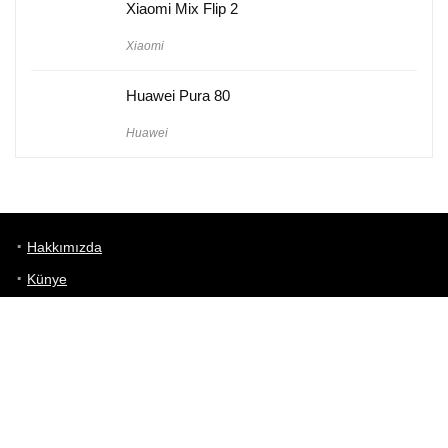
Xiaomi Mix Flip 2
Xiaomi
Huawei Pura 80
Huawei
Hakkımızda
Künye
Gizlilik Politikası
Kullanım Koşulları
iletişim
Telefon Karşılaştırma