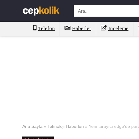
Telefon
Haberler
İnceleme
Ana Sayfa
»
Teknoloji Haberleri
»
Yeni tarayıcı edge’de paro