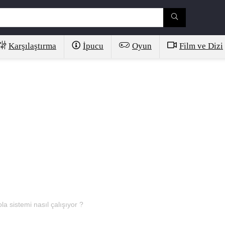
Karşılaştırma
İpucu
Oyun
Film ve Dizi
la sistemi nasıl çalışıyor ?