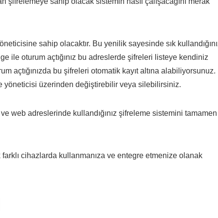
lan şifrelemeye sahip olacak sistemin nasıl çalışacağını merak
neticisine sahip olacaktır. Bu yenilik sayesinde sık kullandığın
e ile oturum açtığınız bu adreslerde şifreleri listeye kendiniz
m açtığınızda bu şifreleri otomatik kayıt altına alabiliyorsunuz.
öneticisi üzerinden değiştirebilir veya silebilirsiniz.
z ve web adreslerinde kullandığınız şifreleme sistemini tamamen
k farklı cihazlarda kullanmanıza ve entegre etmenize olanak