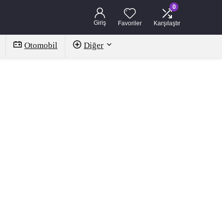
0
Giriş
Favoriler
Karşılaştır
Otomobil
Diğer