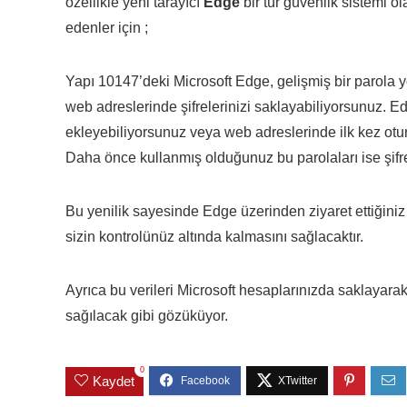
özellikle yeni tarayıcı
Edge
bir tür güvenlik sistemi o
edenler için ;
Yapı 10147’deki Microsoft Edge, gelişmiş bir parola yö
web adreslerinde şifrelerinizi saklayabiliyorsunuz. Edg
ekleyebiliyorsunuz veya web adreslerinde ilk kez oturu
Daha önce kullanmış olduğunuz bu parolaları ise şifre y
Bu yenilik sayesinde Edge üzerinden ziyaret ettiğini
sizin kontrolünüz altında kalmasını sağlacaktır.
Ayrıca bu verileri Microsoft hesaplarınızda saklayara
sağılacak gibi gözüküyor.
0
Kaydet