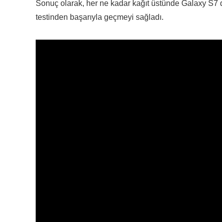
Sonuç olarak, her ne kadar kağıt üstünde Galaxy S7 
testinden başarıyla geçmeyi sağladı.