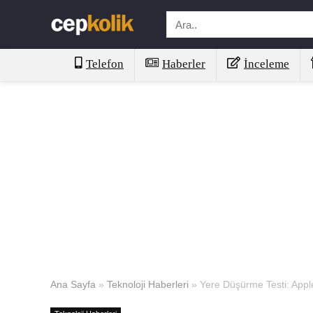
Telefon
Haberler
İnceleme
Ana Sayfa
»
Teknoloji Haberleri
»
Yere Düşürme Testi: App