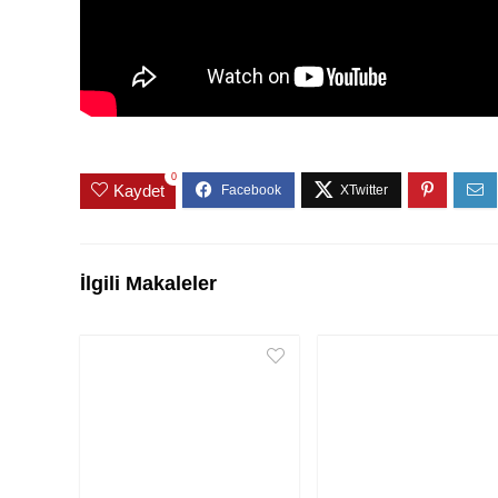
0
Kaydet
İlgili Makaleler