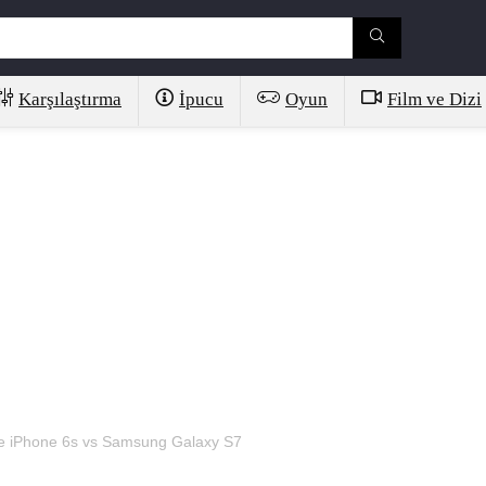
Karşılaştırma
İpucu
Oyun
Film ve Dizi
le iPhone 6s vs Samsung Galaxy S7