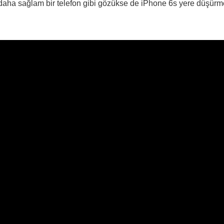
daha sağlam bir telefon gibi gözükse de iPhone 6s yere düşürm