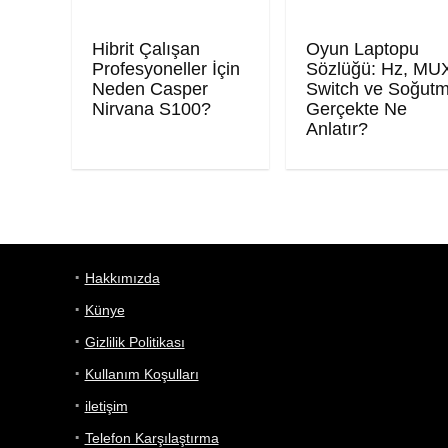
Hibrit Çalışan
Oyun Laptopu
Profesyoneller İçin
Sözlüğü: Hz, MU
Neden Casper
Switch ve Soğut
Nirvana S100?
Gerçekte Ne
Anlatır?
Hakkımızda
Künye
Gizlilik Politikası
Kullanım Koşulları
iletişim
Telefon Karşılaştırma