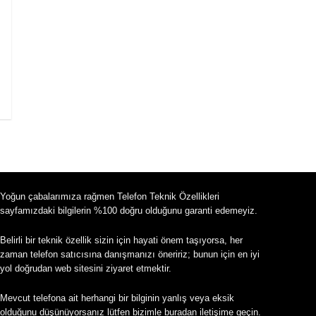
Yoğun çabalarımıza rağmen Telefon Teknik Özellikleri
sayfamızdaki bilgilerin %100 doğru olduğunu garanti edemeyiz.
Belirli bir teknik özellik sizin için hayati önem taşıyorsa, her
zaman telefon satıcısına danışmanızı öneririz; bunun için en iyi
yol doğrudan web sitesini ziyaret etmektir.
Mevcut telefona ait herhangi bir bilginin yanlış veya eksik
olduğunu düşünüyorsanız lütfen bizimle
buradan
iletişime geçin.