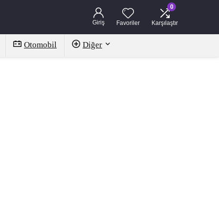
0
Giriş
Favoriler
Karşılaştır
Otomobil
Diğer