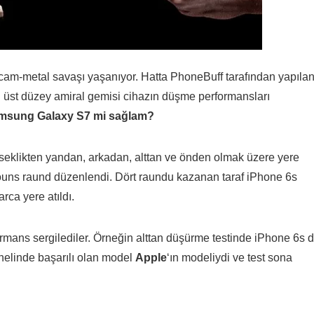
cam-metal savaşı yaşanıyor. Hatta PhoneBuff tarafından yapıla
i üst düzey amiral gemisi cihazın düşme performansları
amsung Galaxy S7 mi sağlam?
eklikten yandan, arkadan, alttan ve önden olmak üzere yere
ouns raund düzenlendi. Dört raundu kazanan taraf iPhone 6s
ca yere atıldı.
formans sergilediler. Örneğin alttan düşürme testinde iPhone 6s 
enelinde başarılı olan model
Apple
‘ın modeliydi ve test sona