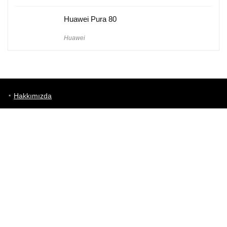
Huawei Pura 80
Huawei
Hakkımızda
Künye
Gizlilik Politikası
Kullanım Koşulları
iletişim
Telefon Karşılaştırma
Bizi takip edin!