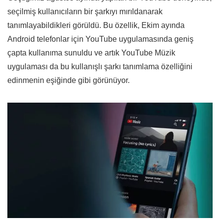
seçilmiş kullanıcıların bir şarkıyı mırıldanarak
tanımlayabildikleri görüldü. Bu özellik, Ekim ayında
Android telefonlar için YouTube uygulamasında geniş
çapta kullanıma sunuldu ve artık YouTube Müzik
uygulaması da bu kullanışlı şarkı tanımlama özelliğini
edinmenin eşiğinde gibi görünüyor.