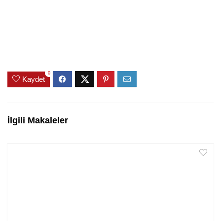
0
Kaydet
İlgili Makaleler