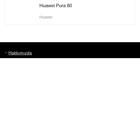
Huawei Pura 80
Huawei
Hakkımızda
Künye
Gizlilik Politikası
Kullanım Koşulları
iletişim
Telefon Karşılaştırma
Bizi takip edin!