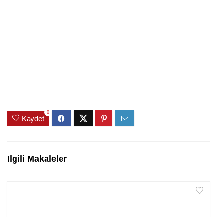
0
Kaydet
İlgili Makaleler