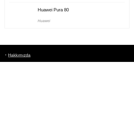
Huawei Pura 80
Huawei
Hakkımızda
Künye
Gizlilik Politikası
Kullanım Koşulları
iletişim
Telefon Karşılaştırma
Bizi takip edin!