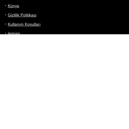
Künye
Gizlilik Politikası
Kullanım Koşulları
iletişim
Telefon Karşılaştırma
Bizi takip edin!
Yoğun çabalarımıza rağmen Telefon Teknik Özellikleri sayfamızdaki
bilgilerin %100 doğru olduğunu garanti edemeyiz.
Belirli bir teknik özellik sizin için hayati önem taşıyorsa, her zaman
telefon satıcısına danışmanızı öneririz; bunun için en iyi yol doğrudan