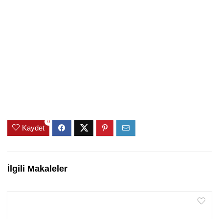
0
Kaydet
İlgili Makaleler