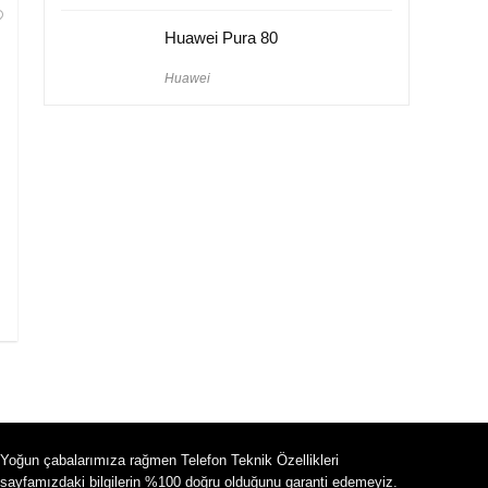
Huawei Pura 80
Huawei
Yoğun çabalarımıza rağmen Telefon Teknik Özellikleri
sayfamızdaki bilgilerin %100 doğru olduğunu garanti edemeyiz.