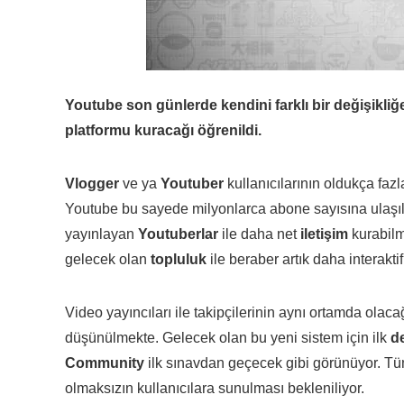
Youtube son günlerde kendini farklı bir değişikl
platformu kuracağı öğrenildi.
Vlogger
ve ya
Youtuber
kullanıcılarının oldukça faz
Youtube bu sayede milyonlarca abone sayısına ulaşı
yayınlayan
Youtuberlar
ile daha net
iletişim
kurabilm
gelecek olan
topluluk
ile beraber artık daha interakti
Video yayıncıları ile takipçilerinin aynı ortamda olaca
düşünülmekte. Gelecek olan bu yeni sistem için ilk
d
Community
ilk sınavdan geçecek gibi görünüyor. Tü
olmaksızın kullanıcılara sunulması bekleniliyor.