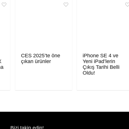
CES 2025’te öne
iPhone SE 4 ve
X
çıkan ürünler
Yeni iPad’lerin
ma
Çıkış Tarihi Belli
Oldu!
Bizi takip edin!