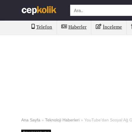
Telefon
Haberler
İnceleme
Ana Sayfa
»
Teknoloji Haberleri
»
YouTube’dan Sosyal Ağ Ge