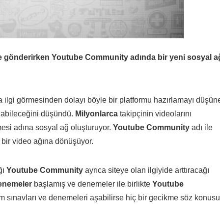
iğe gönderirken Youtube Community adında bir yeni sosyal a
la ilgi görmesinden dolayı böyle bir platformu hazırlamayı düşün
labileceğini düşündü.
Milyonlarca
takipçinin videolarını
esi adına sosyal ağ oluşturuyor.
Youtube Community
adı ile
f bir video ağına dönüşüyor.
ğı
Youtube Community
ayrıca siteye olan ilgiyide arttıracağı
enemeler
başlamış ve denemeler ile birlikte
Youtube
m sınavları ve denemeleri aşabilirse hiç bir gecikme söz konusu