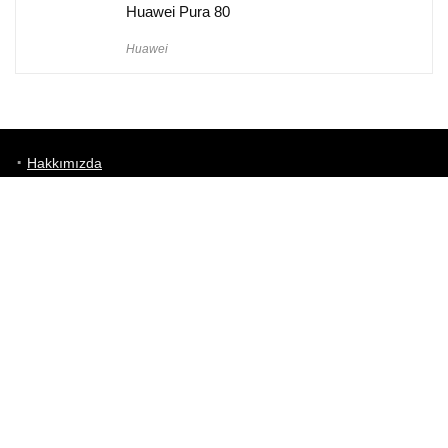
Huawei Pura 80
Huawei
Hakkımızda
Künye
Gizlilik Politikası
Kullanım Koşulları
iletişim
Telefon Karşılaştırma
Bizi takip edin!