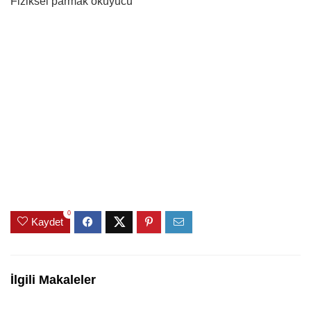
Fiziksel parmak okuyucu
0
Kaydet
İlgili Makaleler