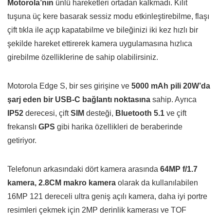
Motorola’nın
ünlü hareketleri ortadan kalkmadı. Kilit
tuşuna üç kere basarak sessiz modu etkinleştirebilme, flaşı
çift tıkla ile açıp kapatabilme ve bileğinizi iki kez hızlı bir
şekilde hareket ettirerek kamera uygulamasına hızlıca
girebilme özelliklerine de sahip olabilirsiniz.
Motorola Edge S, bir ses girişine ve
5000 mAh pili 20W’da
şarj eden bir USB-C bağlantı noktasına
sahip. Ayrıca
IP52
derecesi, çift
SIM
desteği,
Bluetooth 5.1
ve çift
frekanslı
GPS
gibi harika özellikleri de beraberinde
getiriyor.
Telefonun arkasındaki dört kamera arasında
64MP f/1.7
kamera, 2.8CM makro kamera
olarak da kullanılabilen
16MP 121 dereceli ultra geniş açılı kamera, daha iyi portre
resimleri çekmek için 2MP derinlik kamerası ve TOF