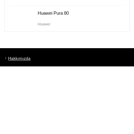
Huawei Pura 80
Huawei
Hakkımızda
Künye
Gizlilik Politikası
Kullanım Koşulları
iletişim
Telefon Karşılaştırma
Bizi takip edin!