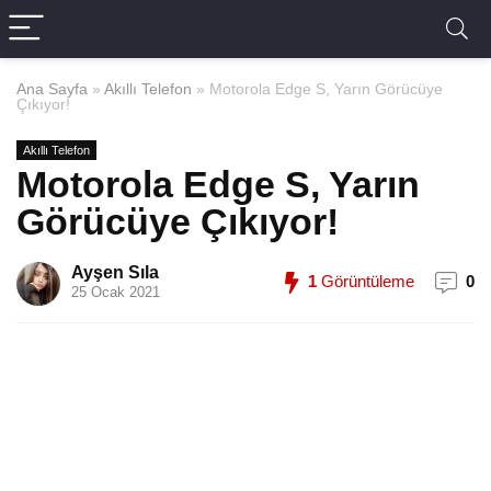
Ana Sayfa
»
Akıllı Telefon
»
Motorola Edge S, Yarın Görücüye
Çıkıyor!
Akıllı Telefon
Motorola Edge S, Yarın
Görücüye Çıkıyor!
Ayşen Sıla
1
Görüntüleme
0
25 Ocak 2021