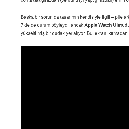
conta taktığınızdan (ve bunu iyi yaptığınızdan) emin o
Başka bir sorun da tasarımın kendisiyle ilgili – pile 
7
‘de de durum böyleydi, ancak
Apple Watch Ultra
dü
yükseltilmiş bir dudak yer alıyor. Bu, ekranı kırmadan 