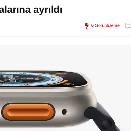
larına ayrıldı
6
Görüntüleme