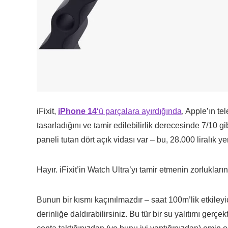
iFixit,
iPhone 14
‘ü parçalara ayırdığında
, Apple’ın te
tasarladığını ve tamir edilebilirlik derecesinde 7/10 gib
paneli tutan dört açık vidası var – bu, 28.000 liralık 
Hayır. iFixit’in Watch Ultra’yı tamir etmenin zorlukla
Bunun bir kısmı kaçınılmazdır – saat 100m’lik etkileyi
derinliğe daldırabilirsiniz. Bu tür bir su yalıtımı gerçek