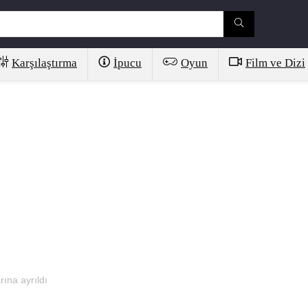
Karşılaştırma
İpucu
Oyun
Film ve Dizi
rına ayrıldı