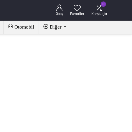
0
Giriş
Favoriler
Karşılaştır
Otomobil
Diğer