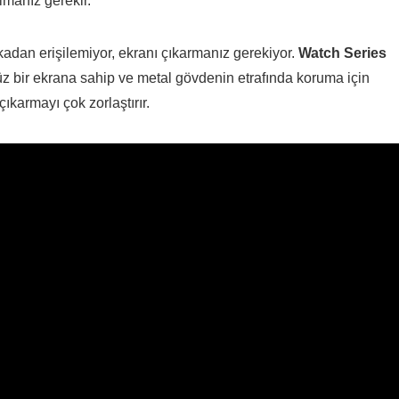
lmanız gerekir.
arkadan erişilemiyor, ekranı çıkarmanız gerekiyor.
Watch Series
z bir ekrana sahip ve metal gövdenin etrafında koruma için
çıkarmayı çok zorlaştırır.