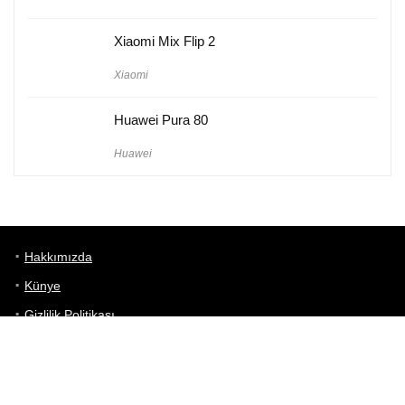
Xiaomi Mix Flip 2
Xiaomi
Huawei Pura 80
Huawei
Hakkımızda
Künye
Gizlilik Politikası
Kullanım Koşulları
iletişim
Telefon Karşılaştırma