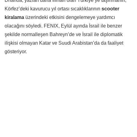
Dhanoa, yazları daha ılıman olan Türkiye’ye taşınmanın,
Körfez’deki kavurucu yıl ortası sıcaklıklarının
scooter
kiralama
üzerindeki etkisini dengelemeye yardımcı
olacağını söyledi. FENIX, Eylül ayında İsrail ile benzer
şekilde normalleşen Bahreyn’de ve İsrail ile diplomatik
ilişkisi olmayan Katar ve Suudi Arabistan’da da faaliyet
gösteriyor.