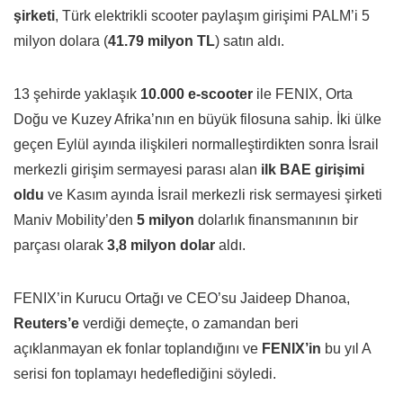
şirketi
, Türk elektrikli scooter paylaşım girişimi PALM’i 5
milyon dolara (
41.79 milyon TL
) satın aldı.
13 şehirde yaklaşık
10.000 e-scooter
ile FENIX, Orta
Doğu ve Kuzey Afrika’nın en büyük filosuna sahip. İki ülke
geçen Eylül ayında ilişkileri normalleştirdikten sonra İsrail
merkezli girişim sermayesi parası alan
ilk BAE girişimi
oldu
ve Kasım ayında İsrail merkezli risk sermayesi şirketi
Maniv Mobility’den
5 milyon
dolarlık finansmanının bir
parçası olarak
3,8 milyon dolar
aldı.
FENIX’in Kurucu Ortağı ve CEO’su Jaideep Dhanoa,
Reuters’e
verdiği demeçte, o zamandan beri
açıklanmayan ek fonlar toplandığını ve
FENIX’in
bu yıl A
serisi fon toplamayı hedeflediğini söyledi.