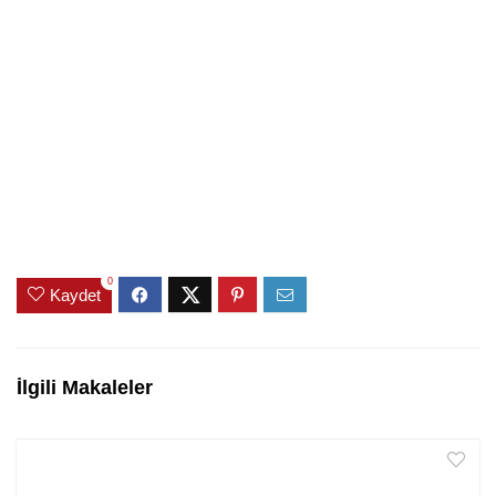
0
Kaydet
İlgili Makaleler