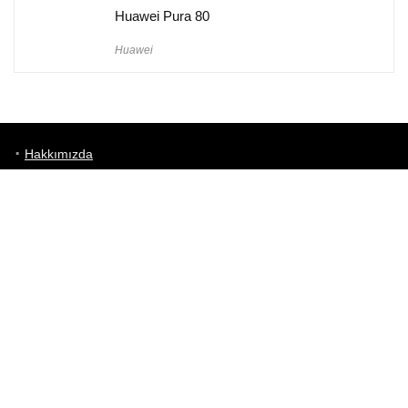
Huawei Pura 80
Huawei
Hakkımızda
Künye
Gizlilik Politikası
Kullanım Koşulları
iletişim
Telefon Karşılaştırma
Bizi takip edin!