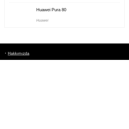
Huawei Pura 80
Huawei
Hakkımızda
Künye
Gizlilik Politikası
Kullanım Koşulları
iletişim
Telefon Karşılaştırma
Bizi takip edin!