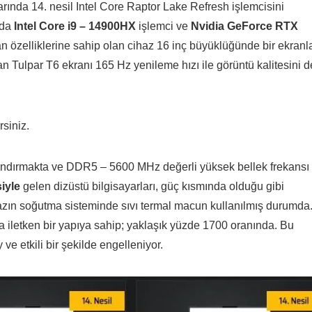
rında 14. nesil Intel Core Raptor Lake Refresh işlemcisini
rda
Intel Core i9 – 14900HX
işlemci ve
Nvidia GeForce RTX
n özelliklerine sahip olan cihaz 16 inç büyüklüğünde bir ekranl
n Tulpar T6 ekranı 165 Hz yenileme hızı ile görüntü kalitesini d
rsiniz.
ındırmakta ve DDR5 – 5600 MHz değerli yüksek bellek frekansı
siyle
gelen dizüstü bilgisayarları, güç kısmında olduğu gibi
zın soğutma sisteminde sıvı termal macun kullanılmış durumda
a iletken bir yapıya sahip; yaklaşık yüzde 1700 oranında. Bu
 etkili bir şekilde engelleniyor.