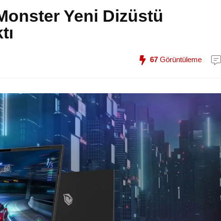
i Monster Yeni Dizüstü
tı
67
Görüntüleme