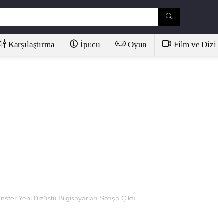
Karşılaştırma
İpucu
Oyun
Film ve Dizi
onster Yeni Dizüstü Bilgisayarları Satışa Çıktı