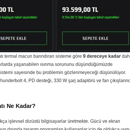
atı termal macun barındıran sisteme göre
9 dereceye kadar
dah
ayarlarda yaşanabilen ısınma sorununu düşündüğümüzde
 sistemi sayesinde bu problemin gözlenmeyeceği düşünülüyor.
Thunderbolt 4, PD desteği, 330 W şarj adaptörü ve fan çıkışların
atı Ne Kadar?
ukça işlevsel dizüstü bilgisayarlar üretmekte. Gücü ve ekran
 bunun dışında tasarım programları kullananlar için de oldukça uyg