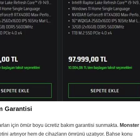
 Garantisi
arları için ömür boyu ücretiz bakım garantisi sunmakta.
Monster
tini artırıyor hem de cihazların ömrünü uzatıyor. Bahse konu