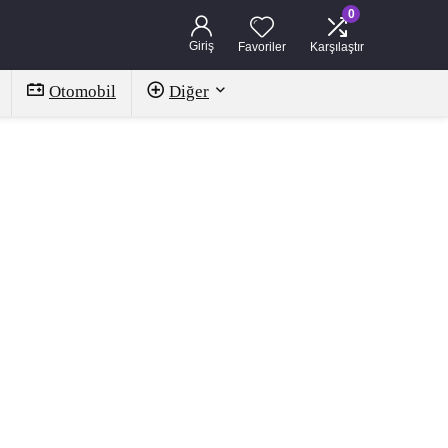
0
Giriş
Favoriler
Karşılaştır
Otomobil
Diğer