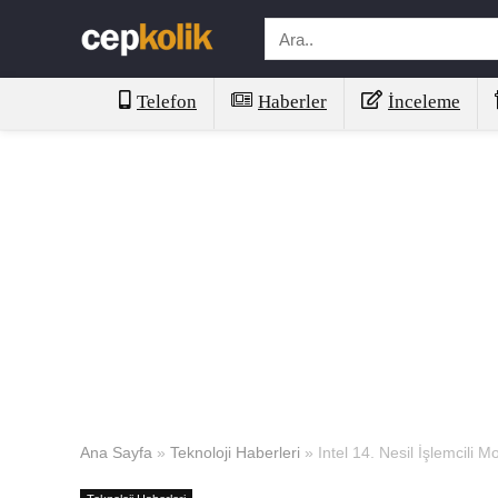
Telefon
Haberler
İnceleme
Ana Sayfa
»
Teknoloji Haberleri
»
Intel 14. Nesil İşlemcili M