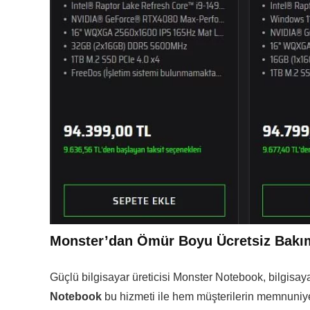
Monster’dan Ömür Boyu Ücretsiz Bakım
Güçlü bilgisayar üreticisi Monster Notebook, bilgisay
Notebook
bu hizmeti ile hem müşterilerin memnuniye