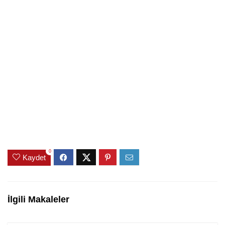
0
Kaydet
İlgili Makaleler