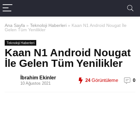
Ana Sayfa
»
Teknoloji Haberleri
»
Kaan N1 Android Nougat İle
Gelen Tüm Yenilikler
Teknoloji Haberleri
Kaan N1 Android Nougat
İle Gelen Tüm Yenilikler
İbrahim Ekinler
24
Görüntüleme
0
10 Ağustos 2021