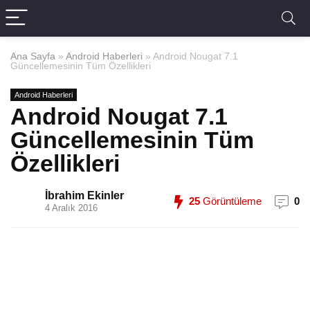
Ana Sayfa
»
Android Haberleri
»
Android Nougat 7.1
Güncellemesinin Tüm Özellikleri
Android Haberleri
Android Nougat 7.1
Güncellemesinin Tüm
Özellikleri
İbrahim Ekinler
25
Görüntüleme
0
4 Aralık 2016