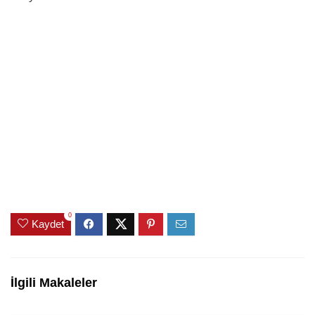
0
Kaydet
İlgili Makaleler