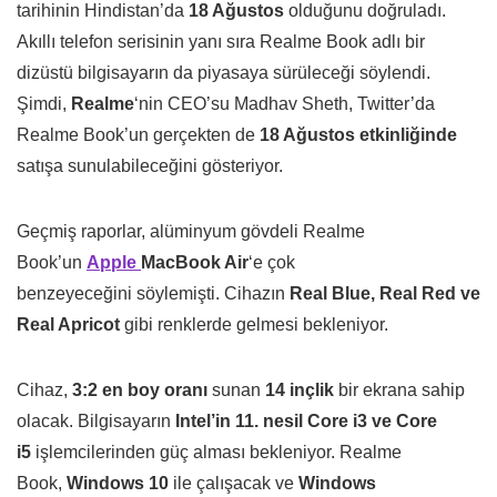
tarihinin Hindistan’da
18 Ağustos
olduğunu doğruladı.
Akıllı telefon serisinin yanı sıra Realme Book adlı bir
dizüstü bilgisayarın da piyasaya sürüleceği söylendi.
Şimdi,
Realme
‘nin CEO’su Madhav Sheth, Twitter’da
Realme Book’un gerçekten de
18 Ağustos etkinliğinde
satışa sunulabileceğini gösteriyor.
Geçmiş raporlar, alüminyum gövdeli Realme
Book’un
Apple
MacBook Air
‘e çok
benzeyeceğini söylemişti. Cihazın
Real Blue, Real Red ve
Real Apricot
gibi renklerde gelmesi bekleniyor.
Cihaz,
3:2 en boy oranı
sunan
14 inçlik
bir ekrana sahip
olacak. Bilgisayarın
Intel’in 11. nesil Core i3 ve Core
i5
işlemcilerinden güç alması bekleniyor. Realme
Book,
Windows 10
ile çalışacak ve
Windows