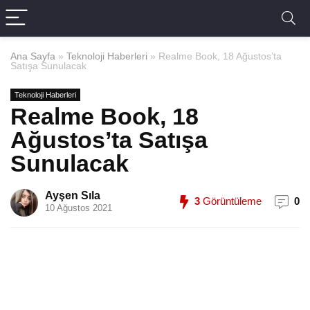
Ana Sayfa
»
Teknoloji Haberleri
»
Realme Book, 18 Ağustos’ta
Satışa Sunulacak
Teknoloji Haberleri
Realme Book, 18
Ağustos’ta Satışa
Sunulacak
Ayşen Sıla
3
Görüntüleme
0
10 Ağustos 2021