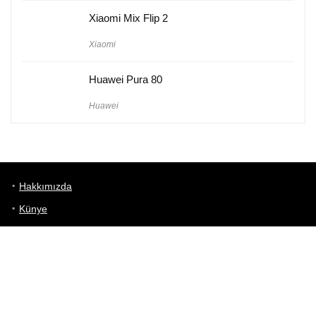
Xiaomi Mix Flip 2
Xiaomi
Huawei Pura 80
Huawei
Hakkımızda
Künye
Gizlilik Politikası
Kullanım Koşulları
iletişim
Telefon Karşılaştırma