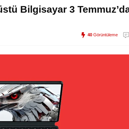
stü Bilgisayar 3 Temmuz’d
40
Görüntüleme