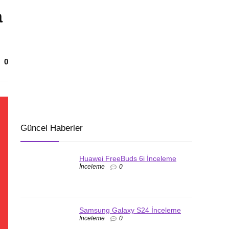
a
0
Güncel Haberler
Huawei FreeBuds 6i İnceleme
İnceleme
0
Samsung Galaxy S24 İnceleme
İnceleme
0