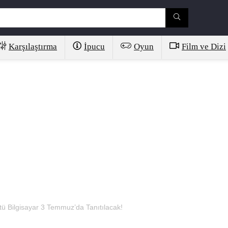
Karşılaştırma
İpucu
Oyun
Film ve Dizi
 Bilgisayar 3 Temmuz’da Tanıtılacak!