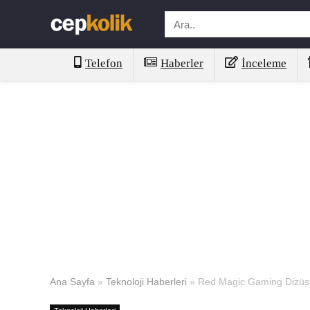
Telefon
Haberler
İnceleme
Ana Sayfa
»
Teknoloji Haberleri
»
Red Magic Gaming Dizüstü