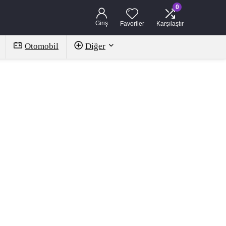
0
Giriş
Favoriler
Karşılaştır
Otomobil
Diğer