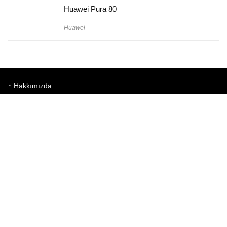
Huawei Pura 80
Huawei
Hakkımızda
Künye
Gizlilik Politikası
Kullanım Koşulları
iletişim
Telefon Karşılaştırma
Bizi takip edin!