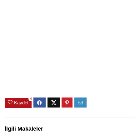
0
Kaydet
İlgili Makaleler