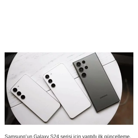
Samsung’un Galaxy S24 serisi için yaptığı ilk güncelleme,