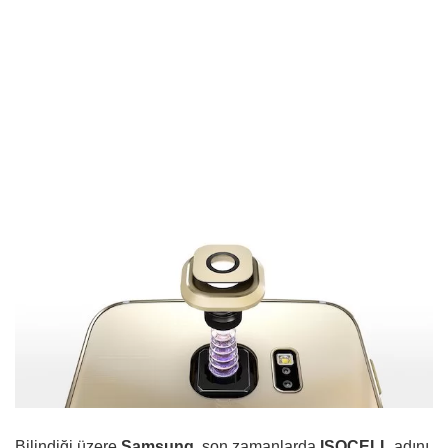
Bilindiği üzere
Samsung
, son zamanlarda
ISOCELL
adını