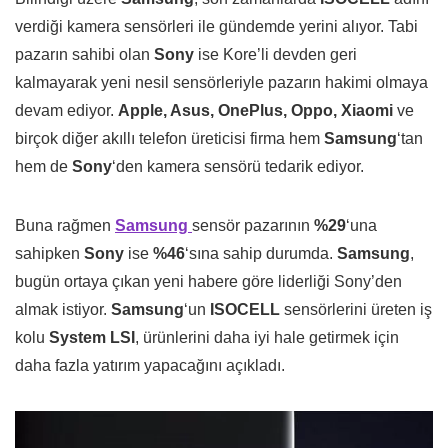
verdiği kamera sensörleri ile gündemde yerini alıyor. Tabi
pazarın sahibi olan
Sony
ise Kore’li devden geri
kalmayarak yeni nesil sensörleriyle pazarın hakimi olmaya
devam ediyor.
Apple, Asus, OnePlus, Oppo, Xiaomi
ve
birçok diğer akıllı telefon üreticisi firma hem
Samsung
‘tan
hem de
Sony
‘den kamera sensörü tedarik ediyor.
Buna rağmen
Samsung
sensör pazarının
%29
‘una
sahipken
Sony
ise
%46
‘sına sahip durumda.
Samsung
,
bugün ortaya çıkan yeni habere göre liderliği Sony’den
almak istiyor.
Samsung
‘un
ISOCELL
sensörlerini üreten iş
kolu
System LSI
, ürünlerini daha iyi hale getirmek için
daha fazla yatırım yapacağını açıkladı.