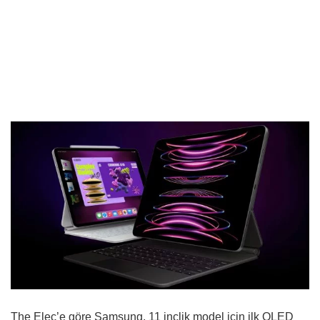
The Elec’e göre Samsung, 11 inçlik model için ilk OLED