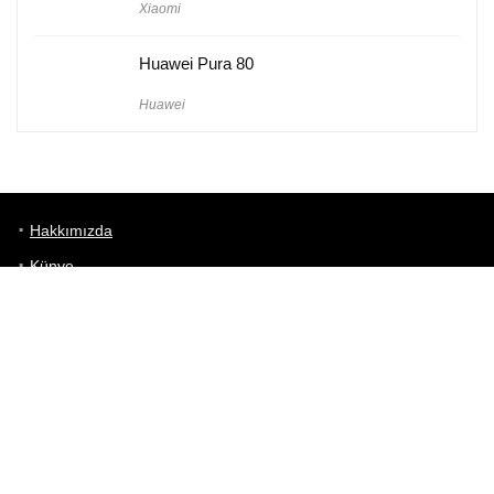
Xiaomi
Huawei Pura 80
Huawei
Hakkımızda
Künye
Gizlilik Politikası
Kullanım Koşulları
iletişim
Telefon Karşılaştırma
Bizi takip edin!