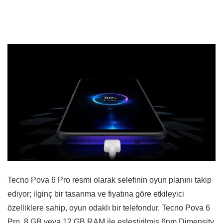
Tecno Pova 6 Pro resmi olarak selefinin oyun planını takip
ediyor; ilginç bir tasarıma ve fiyatına göre etkileyici
özelliklere sahip, oyun odaklı bir telefondur. Tecno Pova 6
Pro, 8 GB veya 12 GB RAM ile eşleştirilmiş 6nm Dimensity