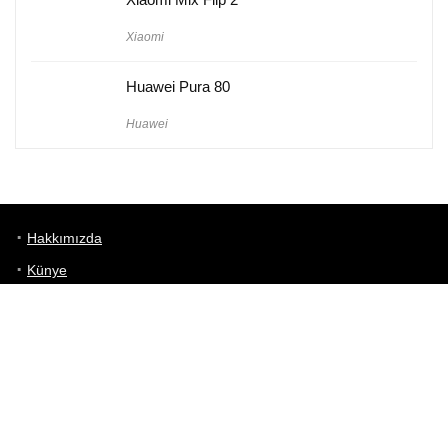
Xiaomi
Huawei Pura 80
Huawei
Hakkımızda
Künye
Gizlilik Politikası
Kullanım Koşulları
iletişim
Telefon Karşılaştırma