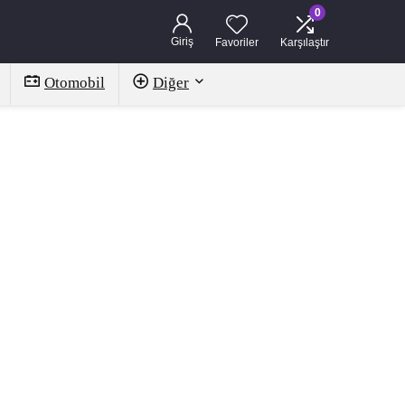
0
Giriş
Favoriler
Karşılaştır
Otomobil
Diğer