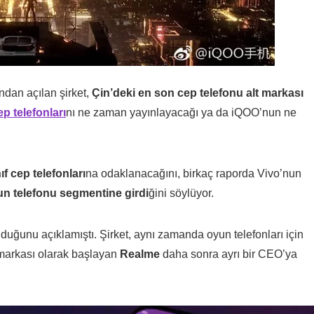
ından açılan şirket,
Çin’deki en son cep telefonu alt markası
ep telefonları
nı ne zaman yayınlayacağı ya da iQOO’nun ne
nıf cep telefonları
na odaklanacağını, birkaç raporda Vivo’nun
n telefonu segmentine girdi
ğini söylüyor.
 olduğunu açıklamıştı. Şirket, aynı zamanda oyun telefonları için
 markası olarak başlayan
Realme
daha sonra ayrı bir CEO’ya