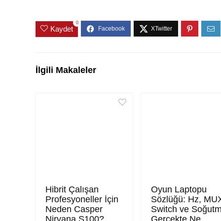
0
Kaydet
İlgili Makaleler
Hibrit Çalışan
Oyun Laptopu
Profesyoneller İçin
Sözlüğü: Hz, MU
Neden Casper
Switch ve Soğut
Nirvana S100?
Gerçekte Ne