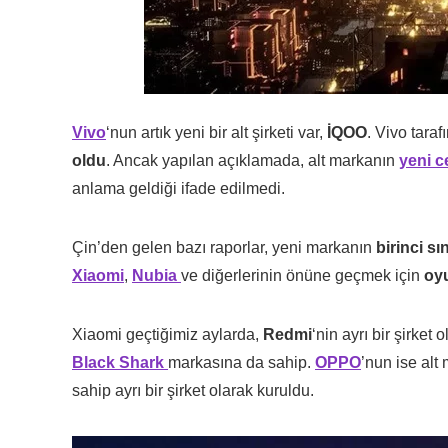
Vivo
‘nun artık yeni bir alt şirketi var,
İQOO
. Vivo taraf
oldu
. Ancak yapılan açıklamada, alt markanın
yeni c
anlama geldiği ifade edilmedi.
Çin’den gelen bazı raporlar, yeni markanın
birinci sı
Xiaomi
,
Nubia
ve diğerlerinin önüne geçmek için
oyu
Xiaomi geçtiğimiz aylarda,
Redmi
‘nin ayrı bir şirket
Black Shark
markasına da sahip.
OPPO
’nun ise alt
sahip ayrı bir şirket olarak kuruldu.