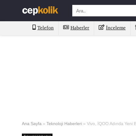
Telefon
Haberler
İnceleme
Ana Sayfa
»
Teknoloji Haberleri
»
Vivo, İQOO Adında Yeni Bir