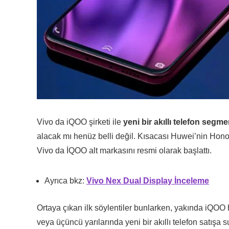
Vivo da iQOO şirketi ile
yeni bir akıllı telefon segm
alacak mı henüz belli değil. Kısacası Huwei’nin Hon
Vivo da İQOO alt markasını resmi olarak başlattı.
Ayrıca bkz:
Vivo Nex Dual Display İnceleme
Ortaya çıkan ilk söylentiler bunlarken, yakında iQOO
veya üçüncü yarılarında yeni bir akıllı telefon satışa su