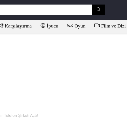
Karşılaştırma
İpucu
Oyun
Film ve Dizi
 Telefon Şirketi Açtı!