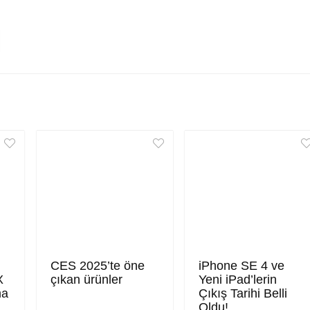
CES 2025’te öne
iPhone SE 4 ve
X
çıkan ürünler
Yeni iPad’lerin
ma
Çıkış Tarihi Belli
Oldu!