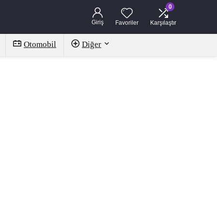
0
Giriş
Favoriler
Karşılaştır
Otomobil
Diğer