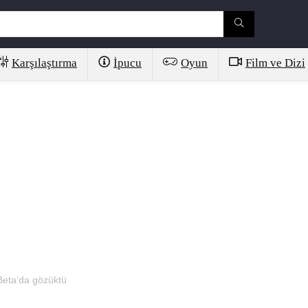
Karşılaştırma
İpucu
Oyun
Film ve Dizi
Beta’da gözüktü