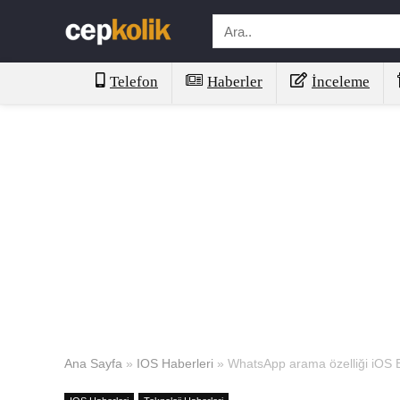
Telefon
Haberler
İnceleme
Ana Sayfa
»
IOS Haberleri
»
WhatsApp arama özelliği iOS 