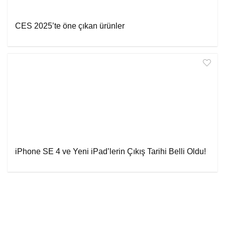
CES 2025’te öne çıkan ürünler
iPhone SE 4 ve Yeni iPad’lerin Çıkış Tarihi Belli Oldu!