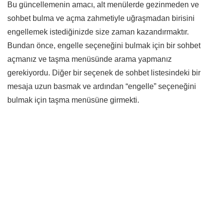
Bu güncellemenin amacı, alt menülerde gezinmeden ve
sohbet bulma ve açma zahmetiyle uğraşmadan birisini
engellemek istediğinizde size zaman kazandırmaktır.
Bundan önce, engelle seçeneğini bulmak için bir sohbet
açmanız ve taşma menüsünde arama yapmanız
gerekiyordu. Diğer bir seçenek de sohbet listesindeki bir
mesaja uzun basmak ve ardından “engelle” seçeneğini
bulmak için taşma menüsüne girmekti.