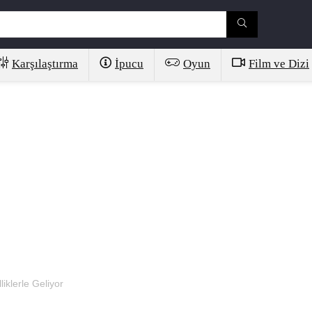
Karşılaştırma
İpucu
Oyun
Film ve Dizi
liklerle Geliyor