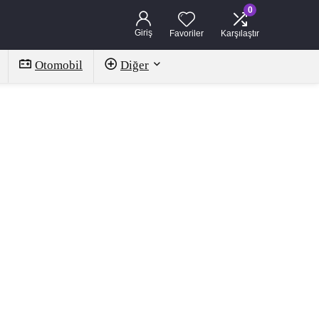
0
Giriş
Favoriler
Karşılaştır
Otomobil
Diğer