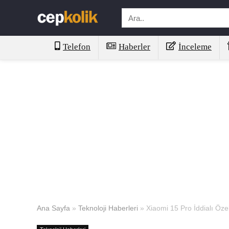
Telefon
Haberler
İnceleme
Ana Sayfa
»
Teknoloji Haberleri
»
Xiaomi 15 Pro İddialı Özel