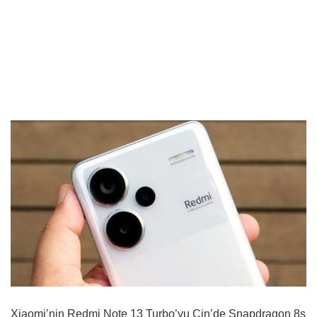
Xiaomi’nin Redmi Note 13 Turbo’yu Çin’de Snapdragon 8s