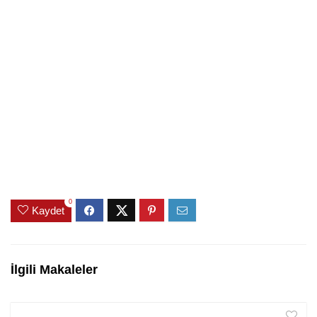
0
Kaydet
İlgili Makaleler