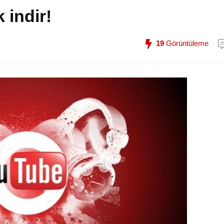
 indir!
19
Görüntüleme