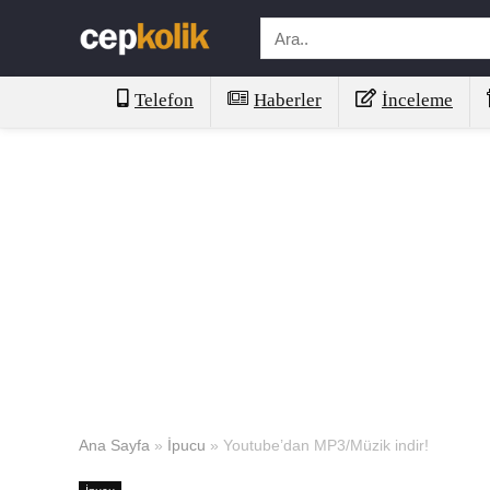
Telefon
Haberler
İnceleme
Ana Sayfa
»
İpucu
»
Youtube’dan MP3/Müzik indir!