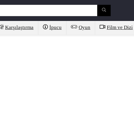
Karşılaştırma
İpucu
Oyun
Film ve Dizi