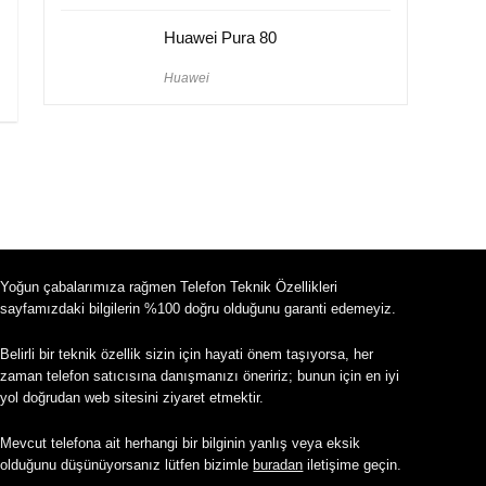
Huawei Pura 80
Huawei
Yoğun çabalarımıza rağmen Telefon Teknik Özellikleri
sayfamızdaki bilgilerin %100 doğru olduğunu garanti edemeyiz.
Belirli bir teknik özellik sizin için hayati önem taşıyorsa, her
zaman telefon satıcısına danışmanızı öneririz; bunun için en iyi
yol doğrudan web sitesini ziyaret etmektir.
Mevcut telefona ait herhangi bir bilginin yanlış veya eksik
olduğunu düşünüyorsanız lütfen bizimle
buradan
iletişime geçin.