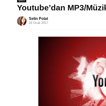
İpucu
Youtube’dan MP3/Müzik
Selin Polat
16 Ocak 2017