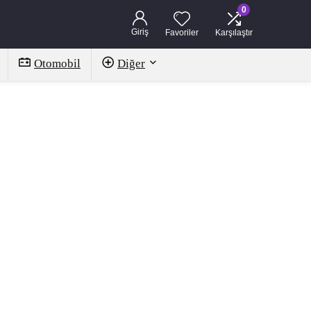
0
Giriş
Favoriler
Karşılaştır
Otomobil
Diğer