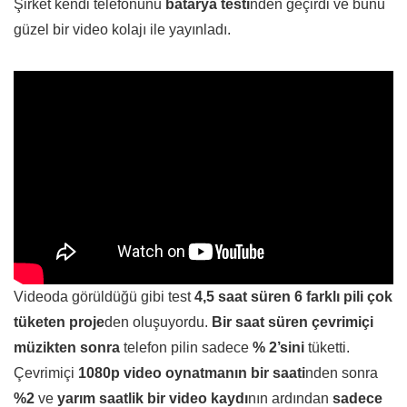
Şirket kendi telefonunu
batarya testi
nden geçirdi ve bunu
güzel bir video kolajı ile yayınladı.
Videoda görüldüğü gibi test
4,5 saat süren 6 farklı pili çok
tüketen proje
den oluşuyordu.
Bir saat süren çevrimiçi
müzikten sonra
telefon pilin sadece
% 2’sini
tüketti.
Çevrimiçi
1080p video oynatmanın bir saati
nden sonra
%2
ve
yarım saatlik bir video kaydı
nın ardından
sadece