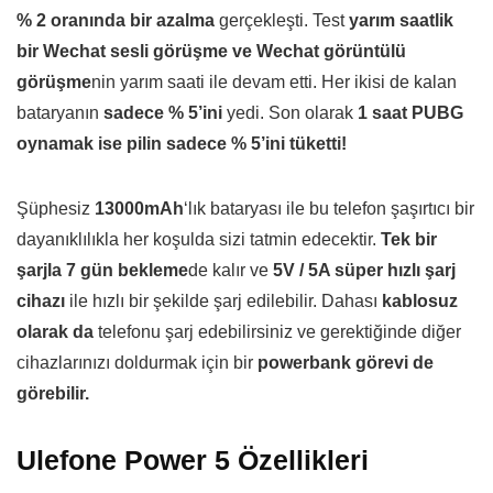
% 2 oranında bir azalma
gerçekleşti. Test
yarım saatlik
bir Wechat sesli görüşme ve Wechat görüntülü
görüşme
nin yarım saati ile devam etti. Her ikisi de kalan
bataryanın
sadece % 5’ini
yedi. Son olarak
1 saat PUBG
oynamak ise pilin sadece % 5’ini tüketti!
Şüphesiz
13000mAh
‘lık bataryası ile bu telefon şaşırtıcı bir
dayanıklılıkla her koşulda sizi tatmin edecektir.
Tek bir
şarjla 7 gün bekleme
de kalır ve
5V / 5A süper hızlı şarj
cihazı
ile hızlı bir şekilde şarj edilebilir. Dahası
kablosuz
olarak da
telefonu şarj edebilirsiniz ve gerektiğinde diğer
cihazlarınızı doldurmak için bir
powerbank görevi de
görebilir.
Ulefone Power 5 Özellikleri